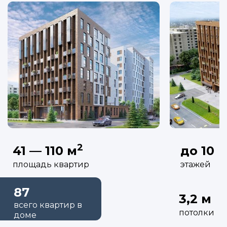
2
41 — 110 м
до 10
площадь квартир
этажей
87
3,2 м
всего квартир в
потолки
доме