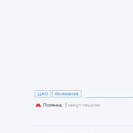
ЦАО
Якиманка
улица Большая Якиман
Полянка,
3 минут
пешком