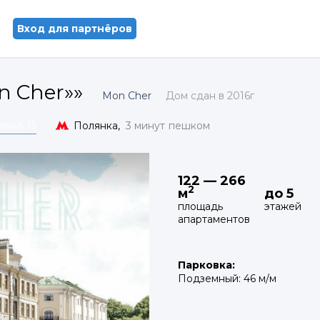
Вход для партнёров
n Cher»»
Mon Cher
Дом сдан в 2016г
нка, 15
Полянка,
3 минут
пешком
122 — 266
2
м
до 5
площадь
этажей
апартаментов
Парковка:
Подземный: 46 м/м