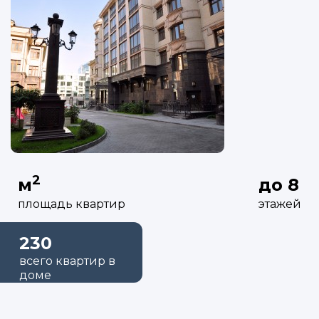
2
м
до 8
площадь квартир
этажей
230
всего квартир в
доме