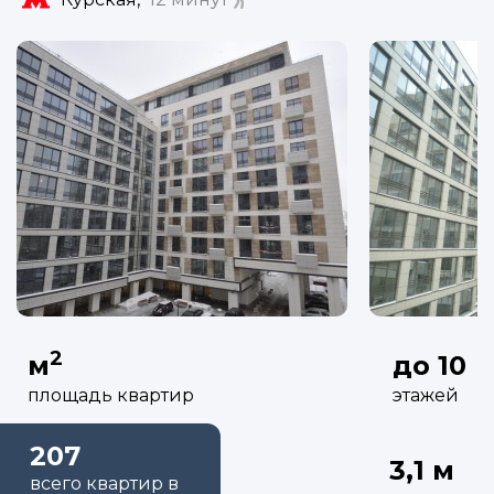
2
м
до 10
площадь квартир
этажей
207
3,1 м
всего квартир в